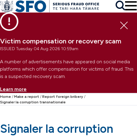
Skip to main content
To
Skip to primary navigation
Search
Skip to secondary navigation
Clo
Victim compensation or recovery scam
ISSUED Tuesday 04 Aug 2026 10:59am
A number of advertisements have appeared on social media
platforms which offer compensation for victims of fraud. This
is a suspected recovery scam.
Learn more
Home
Make a report
Report foreign bribery
Signaler la corruption transnationale
Signaler la corruption