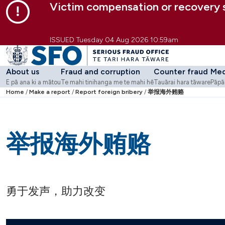
Victim compensation or recovery
Skip to main content
Skip to primary navigation
Skip to secondary navigation
ISSUED Tuesday 04 Aug 2026 10:59am
About us
Fraud and corruption
Counter fraud
Med
E pā ana ki a mātou
Te mahi tinihanga me te mahi hē
Tauārai hara tāware
Pāpā
Go to
Home
Make a report
About us
Go to
Report foreign bribery
Fraud and corruption
举报海外贿赂
Go to
Counter fra
Go 
-
E pā ana ki a mātou
-
Te mahi tinihanga
Strategy and purpose
What we do
Counter Fraud Centre
Medi
Who we are
Involved in an SFO case?
Fraud Awareness We
Cas
Work with us
Workshops and webi
举报海外贿赂
Contact us
Guidance
Case studies
Learning modules
Tools
Additional resources
勇于发声，助力改变
Corruption Risk Asse